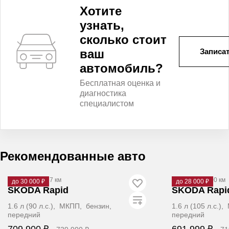
Хотите
узнать,
сколько стоит
ваш
Записат
автомобиль?
Бесплатная оценка и
диагностика
специалистом
Рекомендованные авто
2018
·
157 987 км
2014
·
300 000 км
до 30 000 ₽
до 28 000 ₽
SKODA Rapid
SKODA Rapi
1.6 л (90 л.с.), МКПП, бензин,
1.6 л (105 л.с.)
передний
передний
709 900 ₽
691 999 ₽