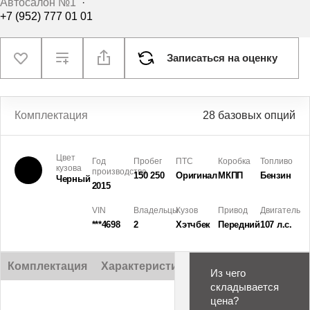
Автосалон №1
·
+7 (952) 777 01 01
Записаться на оценку
Комплектация
28 базовых опций
Цвет
Год
Пробег
ПТС
Коробка
Топливо
кузова
производства
150 250
Оригинал
МКПП
Бензин
Черный
2015
VIN
Владельцы
Кузов
Привод
Двигатель
***4698
2
Хэтчбек
Передний
107 л.с.
Комплектация
Характеристики
Описание
Из чего
складывается
цена?