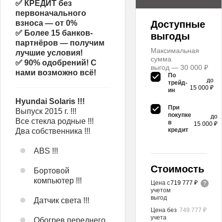
✅ КРЕДИТ без
первоначального
взноса — от 0%
Доступные
✅ Более 15 банков-
выгоды
партнёров — получим
Максимальная
лучшие условия!
сумма
✅ 90% одобрений! С
выгод — 30 000 ₽
нами возможно всё!
По
до
трейд-
15 000 ₽
ин
Hyundai Solaris !!!
При
Выпуск 2015 г. !!!
покупке
до
Все стекла родные !!!
в
15 000 ₽
кредит
Два собственника !!!
ABS !!!
Стоимость
Бортовой
компьютер !!!
Цена с
719 777 ₽
учетом
выгод
Датчик света !!!
Цена без
749 777 ₽
учета
Обогрев переднего