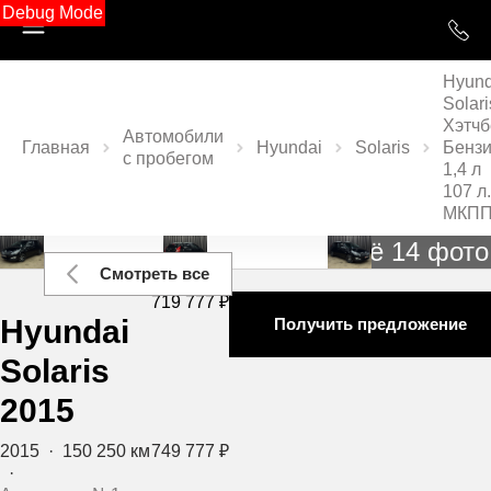
Debug Mode
Hyund
Solari
Хэтчб
Автомобили
Главная
Hyundai
Solaris
Бенз
с пробегом
1,4 л
107 л.
МКП
Ещё 14 фото
Смотреть все
719 777 ₽
Hyundai
Получить предложение
Solaris
2015
2015
·
150 250 км
749 777 ₽
·