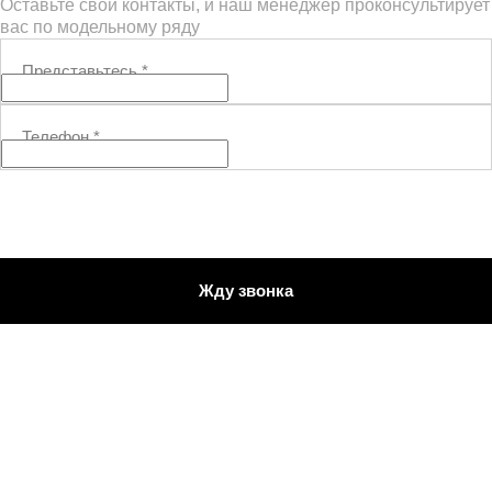
Оставьте свои контакты, и наш менеджер проконсультирует
вас по модельному ряду
Представьтесь
*
Телефон
*
Жду звонка