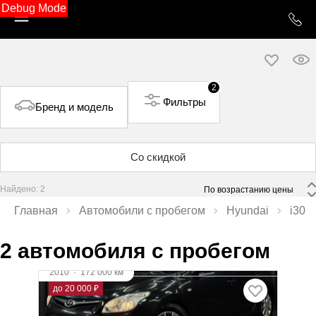
Debug Mode
2
Фильтры
Бренд и модель
Со скидкой
Найдено: 2
 По возрастанию цены 
Главная
Автомобили с пробегом
Hyundai
i30
2 автомобиля с пробегом
2010
·
172 000 км
Hyundai i30
до 20 000 ₽
1.4 л (109 л.с.), МКПП, бензин, передний