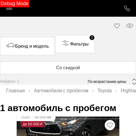
Debug Mode
2
Фильтры
Бренд и модель
Со скидкой
Найдено: 1
 По возрастанию цены 
Главная
Автомобили с пробегом
Toyota
Highla
1 автомобиль с пробегом
2020
·
90 000 км
Toyota Highlander
до 50 000 ₽
2.5 л (246 л.с.), АКПП, гибрид, передний