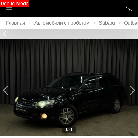
Debug Mode
Главная
Автомобили с пробегом
Subaru
Outba
1/21