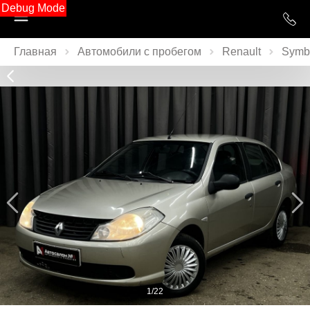
Debug Mode
Главная
Автомобили с пробегом
Renault
Symb
1/22