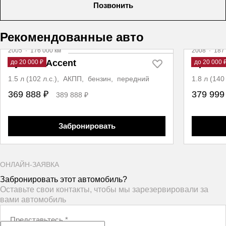
Позвонить
Рекомендованные авто
2005
·
176 000 км
2008
·
187 
Hyundai Accent
Opel As
до 20 000 ₽
до 20 000 
1.5 л (102 л.с.), АКПП, бензин, передний
1.8 л (14
369 888 ₽
379 999
389 888 ₽
Забронировать
ОНЛАЙН-ЗАЯВКА
Забронировать этот автомобиль?
Оставьте свои контакты, чтобы мы зарезервировали за
вами автомобиль
Представьтесь
*