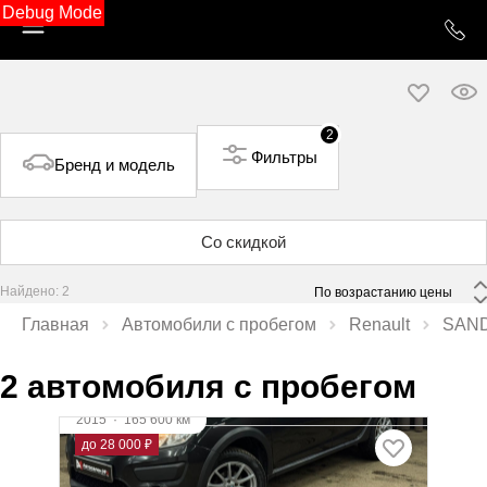
Debug Mode
2
Фильтры
Бренд и модель
Со скидкой
Найдено: 2
 По возрастанию цены 
Главная
Автомобили с пробегом
Renault
SAN
2 автомобиля с пробегом
2015
·
165 600 км
Renault Sandero
до 28 000 ₽
1.6 л (82 л.с.), Робот, бензин, передний