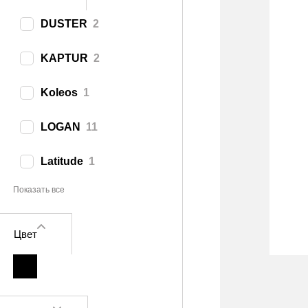
DUSTER
2
KAPTUR
2
Koleos
1
LOGAN
11
Latitude
1
Показать все
Цвет