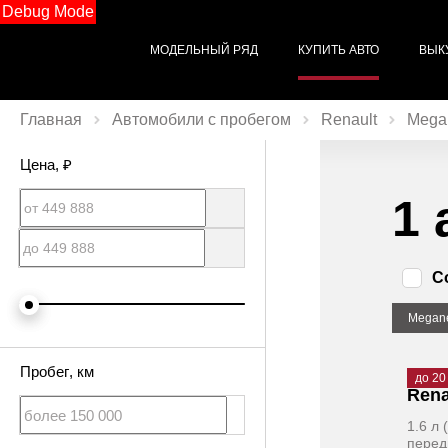
Debug Mode
МОДЕЛЬНЫЙ РЯД
КУПИТЬ АВТО
ВЫК
Главная
Автомобили с пробегом
Renault
Mega
Цена
, ₽
1 
С
Megan
Пробег
, км
2012
·
до 20
Rena
1.6 л
перед