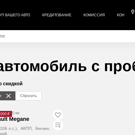
УП ВАШЕГО АВТО
КРЕДИТОВАНИЕ
КОМИССИЯ
КОНТАКТ
ne
автомобиль с про
о скидкой
e
Сбросить
240 000 км
 000 ₽
ult Megane
 (106 л.с.), АКПП, бензин,
ний