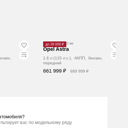
2012
·
163 000 км
до 28 000 ₽
Opel Astra
бензин,
1.6 л (115 л.с.), АКПП, бензин,
передний
661 999 ₽
689 999 ₽
ать
Забронировать
втомобиля?
ультирует вас по модельному ряду