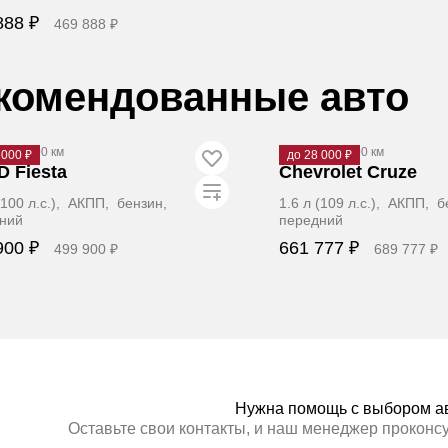
888 ₽
469 888 ₽
Забронировать
комендованные авто
137 000 км
2014
·
160 000 км
 000 ₽
до 28 000 ₽
 Fiesta
Chevrolet Cruze
 (100 л.с.), АКПП, бензин,
1.6 л (109 л.с.), АКПП, 
ний
передний
900 ₽
661 777 ₽
499 900 ₽
689 777 ₽
Забронировать
Заброниров
Нужна помощь с выбором а
Оставьте свои контакты, и наш менеджер проконс