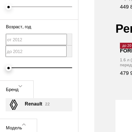
449 
Ре
Возраст
, год
2007
·
до 20
FORD
1.6 л
перед
479 
Бренд
Renault
22
Модель