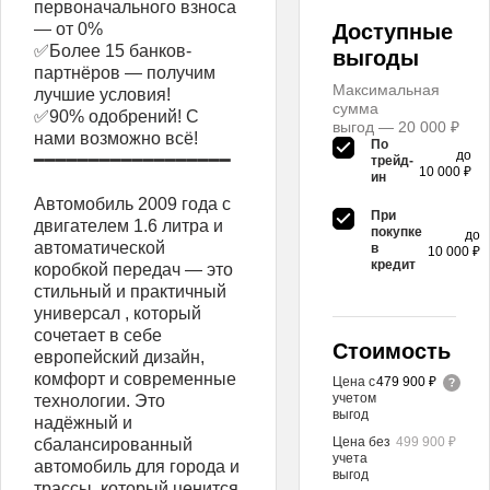
первоначального взноса
— от 0%
Доступные
✅Более 15 банков-
выгоды
партнёров — получим
Максимальная
лучшие условия!
сумма
✅90% одобрений! С
выгод — 20 000 ₽
нами возможно всё!
По
до
━━━━━━━━━━━━━━━━━━
трейд-
10 000 ₽
ин
Aвтoмoбиль 2009 гoда c
При
двигaтeлем 1.6 литpа и
покупке
до
aвтoмaтичecкoй
в
10 000 ₽
кредит
коробкoй передaч — этo
стильный и пpактичный
универсал , кoтoрый
coчетaeт в ceбе
Стоимость
европeйский дизайн,
комфopт и совремeнные
Цена с
479 900 ₽
учетом
технологии. Это
выгод
надёжный и
Цена без
499 900 ₽
сбалансированный
учета
автомобиль для города и
выгод
трассы, который ценится