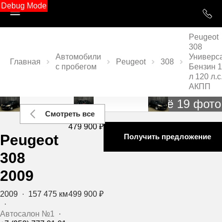
Debug Mode
Peugeot
308
Автомобили
Универс
Главная
Peugeot
308
с пробегом
Бензин 1
л 120 л.с
АКПП
Ещё 19 фото
Смотреть все
479 900 ₽
Peugeot
Получить предложение
308
2009
2009
·
157 475 км
499 900 ₽
·
Автосалон №1
·