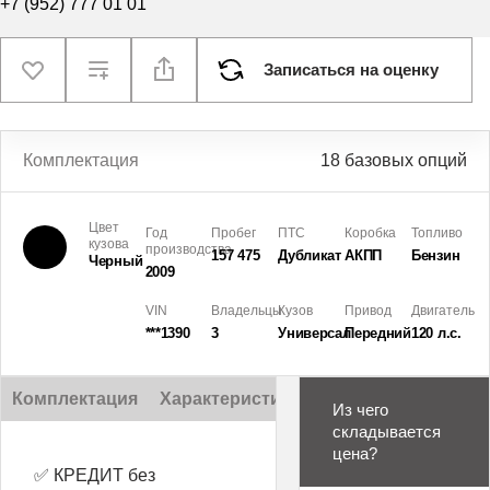
+7 (952) 777 01 01
Записаться на оценку
Комплектация
18 базовых опций
Цвет
Год
Пробег
ПТС
Коробка
Топливо
кузова
производства
157 475
Дубликат
АКПП
Бензин
Черный
2009
VIN
Владельцы
Кузов
Привод
Двигатель
***1390
3
Универсал
Передний
120 л.с.
Комплектация
Характеристики
Описание
Из чего
складывается
цена?
✅ КРЕДИТ без