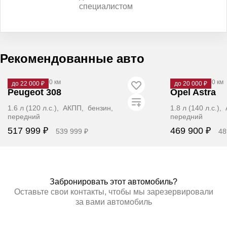
специалистом
Рекомендованные авто
2012
·
133 000 км
2008
·
168 200 км
до 22 000 ₽
до 20 000 ₽
Peugeot 308
Opel Astra
1.6 л (120 л.с.), АКПП, бензин,
1.8 л (140 л.с.)
передний
передний
517 999 ₽
469 900 ₽
539 999 ₽
48
Забронировать
Заб
Забронировать этот автомобиль?
Оставьте свои контакты, чтобы мы зарезервировали
за вами автомобиль