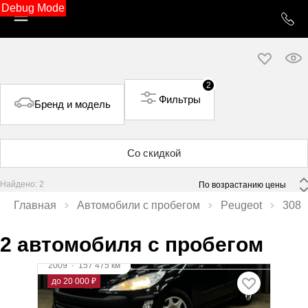
Debug Mode
2
Фильтры
Бренд и модель
Со скидкой
Найдено: 2
 По возрастанию цены 
Главная
Автомобили с пробегом
Peugeot
308
2 автомобиля с пробегом
2009
·
157 475 км
Peugeot 308
до 20 000 ₽
1.6 л (120 л.с.), АКПП, бензин, передний