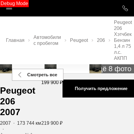
Debug Mode
Peugeot
206
Хэтчбек
Автомобили
Главная
Peugeot
206
Бензин
с пробегом
1,4 л 75
л.с.
АКПП
Ещё 8 фото
Смотреть все
199 900 ₽
Peugeot
Получить предложение
206
2007
2007
·
173 744 км
219 900 ₽
·