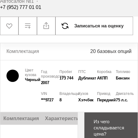
Автосалон №1
·
+7 (952) 777 01 01
Записаться на оценку
Комплектация
20 базовых опций
Цвет
Год
Пробег
ПТС
Коробка
Топливо
кузова
производства
173 744
Дубликат
АКПП
Бензин
Черный
2007
VIN
Владельцы
Кузов
Привод
Двигатель
***9727
8
Хэтчбек
Передний
75 л.с.
Комплектация
Характеристики
Описание
Из чего
складывается
цена?