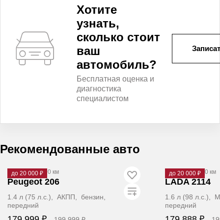
Хотите
узнать,
сколько стоит
ваш
Записат
автомобиль?
Бесплатная оценка и
диагностика
специалистом
Рекомендованные авто
2009
·
262 000 км
2011
·
189 000 км
до 20 000 ₽
до 20 000 ₽
Peugeot 206
LADA 2114
1.4 л (75 л.с.), АКПП, бензин,
1.6 л (98 л.с.),
передний
передний
179 999 ₽
179 888 ₽
199 999 ₽
19