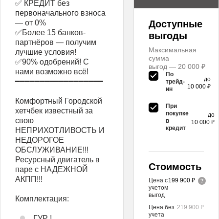
✅ КРЕДИТ без
первоначального взноса
— от 0%
Доступные
✅Более 15 банков-
выгоды
партнёров — получим
Максимальная
лучшие условия!
сумма
✅90% одобрений! С
выгод — 20 000 ₽
нами возможно всё!
По
до
━━━━━━━━━━━━━━━━━━
трейд-
10 000 ₽
ин
Комфортный Городской
При
хетчбек известный за
покупке
до
свою
в
10 000 ₽
кредит
НЕПРИХОТЛИВОСТЬ И
НЕДОРОГОЕ
ОБСЛУЖИВАНИЕ!!!
Ресурсный двигатель в
Стоимость
паре с НАДЕЖНОЙ
АКПП!!!
Цена с
199 900 ₽
учетом
выгод
Комплектация:
Цена без
219 900 ₽
учета
ГУР !