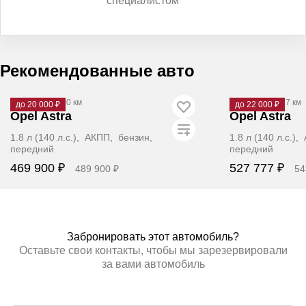
специалистом
Рекомендованные авто
2008
·
168 200 км
2012
·
181 217 км
до 20 000 ₽
до 22 000 ₽
Opel Astra
Opel Astra
1.8 л (140 л.с.), АКПП, бензин,
1.8 л (140 л.с.)
передний
передний
469 900 ₽
527 777 ₽
489 900 ₽
54
Забронировать
Заб
Забронировать этот автомобиль?
Оставьте свои контакты, чтобы мы зарезервировали
за вами автомобиль