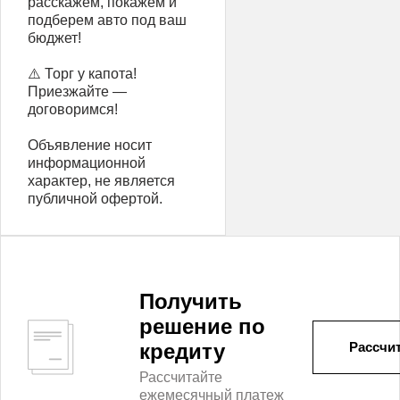
расскажем, покажем и
подберем авто под ваш
бюджет!
⚠️ Торг у капота!
Приезжайте —
договоримся!
Объявление носит
информационной
характер, не является
публичной офертой.
Получить
решение по
кредиту
Рассчит
Рассчитайте
ежемесячный платеж