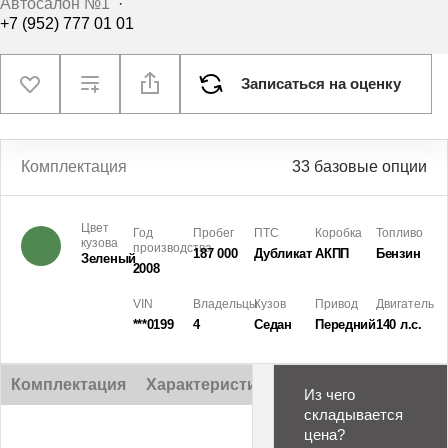
Автосалон №1
·
+7 (952) 777 01 01
Записаться на оценку
Комплектация
33 базовые опции
Цвет
Год
Пробег
ПТС
Коробка
Топливо
кузова
производства
187 000
Дубликат
АКПП
Бензин
Зеленый
2008
VIN
Владельцы
Кузов
Привод
Двигатель
***0199
4
Седан
Передний
140 л.с.
Комплектация
Характеристики
Описание
Из чего
складывается
цена?