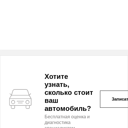
Хотите
узнать,
сколько стоит
ваш
Записат
автомобиль?
Бесплатная оценка и
диагностика