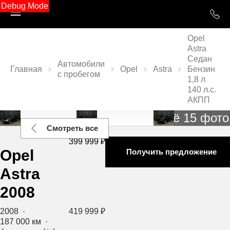
Debug Mode
Opel
Astra
Седан
Автомобили
Главная
Opel
Astra
Бензин
с пробегом
1,8 л
140 л.с.
АКПП
Ещё 15 фото
Смотреть все
399 999 ₽
Opel
Получить предложение
Astra
2008
2008
·
419 999 ₽
187 000 км
·