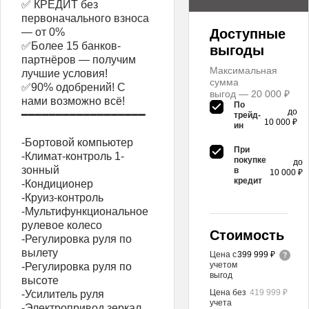
✅ КРЕДИТ без
первоначального взноса
— от 0%
Доступные
✅Более 15 банков-
выгоды
партнёров — получим
Максимальная
лучшие условия!
сумма
✅90% одобрений! С
выгод — 20 000 ₽
нами возможно всё!
По
до
━━━━━━━━━━━━━━━━━━
трейд-
10 000 ₽
ин
-Бортовой компьютер
При
-Климат-контроль 1-
покупке
до
зонный
в
10 000 ₽
кредит
-Кондиционер
-Круиз-контроль
-Мультифункциональное
рулевое колесо
Стоимость
-Регулировка руля по
вылету
Цена с
399 999 ₽
учетом
-Регулировка руля по
выгод
высоте
Цена без
419 999 ₽
-Усилитель руля
учета
-Электропривод зеркал