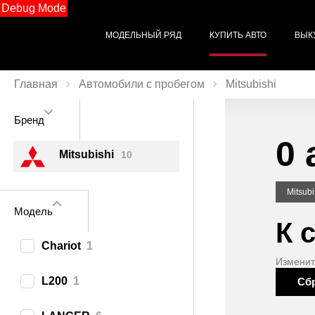
Debug Mode
МОДЕЛЬНЫЙ РЯД
КУПИТЬ АВТО
ВЫК
Главная
Автомобили с пробегом
Mitsubishi
Бренд
0 
Mitsubishi
10
Mitsubi
Модель
К 
Chariot
1
Изменит
L200
1
Сб