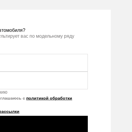
втомобиля?
ультирует вас по модельному ряду
ению
оглашаюсь с
политикой обработки
рассылки