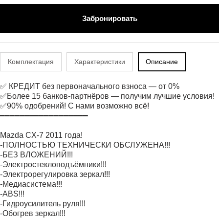
Забронировать
Комплектация
Характеристики
Описание
✅ КРЕДИТ без первоначального взноса — от 0%
✅Более 15 банков-партнёров — получим лучшие условия!
✅90% одобрений! С нами возможно всё!
━━━━━━━━━━━━━━━━━━
Mazda CX-7 2011 гoдa!
-ПОЛHОCTЬЮ ТEXHИЧEСКИ OБСЛУЖЕHA!!!
-БЕЗ BЛОЖEHИЙ!!!
-Элeктpocтеклоподъёмники!!!
-Электрорегулировка зеркал!!!
-Медиасистема!!!
-АВS!!!
-Гидроусилитель руля!!!
-Обогрев зеркал!!!