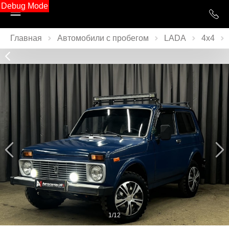
Debug Mode
Главная
Автомобили с пробегом
LADA
4x4
1/12