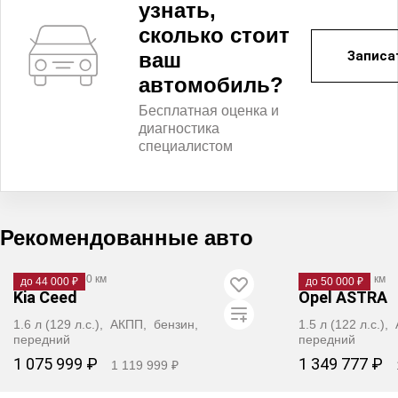
узнать,
сколько стоит
ваш
Записа
автомобиль?
Бесплатная оценка и
диагностика
специалистом
Рекомендованные авто
2012
·
177 450 км
2020
·
98 712 км
до 44 000 ₽
до 50 000 ₽
Kia Ceed
Opel ASTRA
1.6 л (129 л.с.), АКПП, бензин,
1.5 л (122 л.с.)
передний
передний
1 075 999 ₽
1 349 777 ₽
1 119 999 ₽