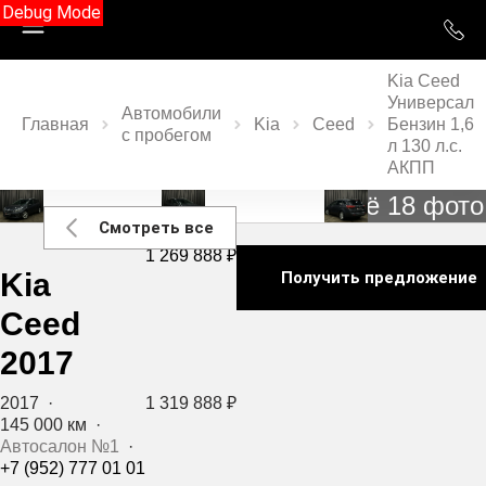
Debug Mode
Kia Ceed
Универсал
Автомобили
Главная
Kia
Ceed
Бензин 1,6
с пробегом
л 130 л.с.
АКПП
Ещё 18 фото
Смотреть все
1 269 888 ₽
Kia
Получить предложение
Ceed
2017
2017
·
1 319 888 ₽
145 000 км
·
Автосалон №1
·
+7 (952) 777 01 01