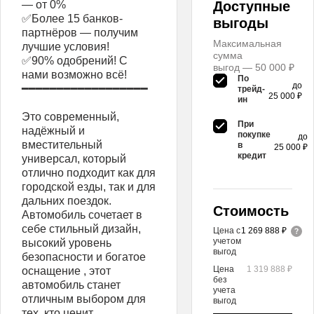
— от 0%
Доступные
✅Более 15 банков-
выгоды
партнёров — получим
Максимальная
лучшие условия!
сумма
✅90% одобрений! С
выгод — 50 000 ₽
нами возможно всё!
По
до
━━━━━━━━━━━━━━━━━━
трейд-
25 000 ₽
ин
Это современный,
При
надёжный и
покупке
до
вместительный
в
25 000 ₽
кредит
универсал, который
отлично подходит как для
городской езды, так и для
дальних поездок.
Стоимость
Автомобиль сочетает в
себе стильный дизайн,
Цена с
1 269 888 ₽
учетом
высокий уровень
выгод
безопасности и богатое
Цена
1 319 888 ₽
оснащение , этот
без
автомобиль станет
учета
отличным выбором для
выгод
тех, кто ценит