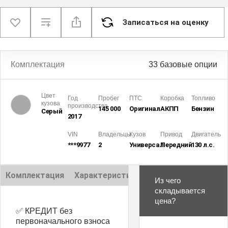
Записаться на оценку
Комплектация
33 базовые опции
Цвет
Год
Пробег
ПТС
Коробка
Топливо
кузова
производства
145 000
Оригинал
АКПП
Бензин
Серый
2017
VIN
Владельцы
Кузов
Привод
Двигатель
***9977
2
Универсал
Передний
130 л.с.
Комплектация
Характеристики
Описание
Из чего
складывается
цена?
✅ КРЕДИТ без
первоначального взноса