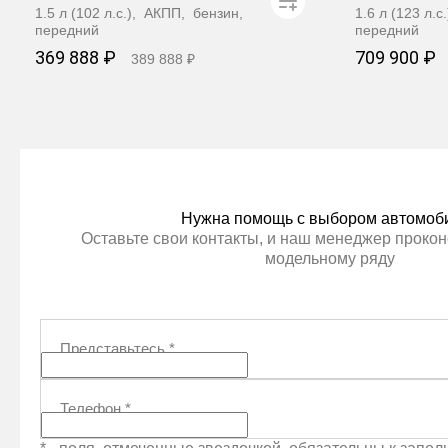
1.5 л (102 л.с.), АКПП, бензин,
1.6 л (123 л.
передний
передний
369 888 ₽
709 900 ₽
389 888 ₽
Забронировать
З
Нужна помощь с выбором автомоб
Оставьте свои контакты, и наш менеджер прокон
модельному ряду
Представьтесь
*
Телефон
*