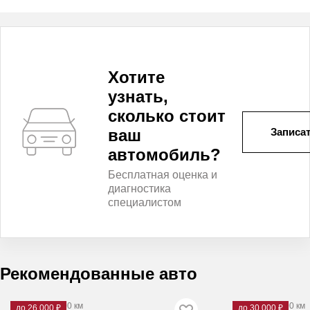
Хотите
узнать,
сколько стоит
ваш
Записат
автомобиль?
Бесплатная оценка и
диагностика
специалистом
Рекомендованные авто
2012
·
233 000 км
2012
·
162 000 км
до 26 000 ₽
до 30 000 ₽