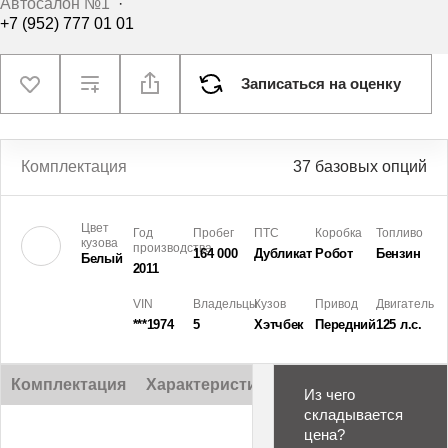
Автосалон №1
·
+7 (952) 777 01 01
Записаться на оценку
Комплектация
37 базовых опций
Цвет
Год
Пробег
ПТС
Коробка
Топливо
кузова
производства
164 000
Дубликат
Робот
Бензин
Белый
2011
VIN
Владельцы
Кузов
Привод
Двигатель
***1974
5
Хэтчбек
Передний
125 л.с.
Комплектация
Характеристики
Описание
Из чего
складывается
цена?