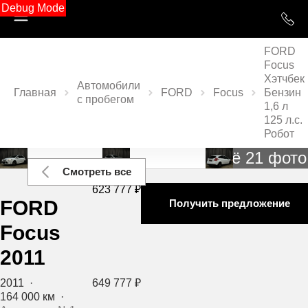
Debug Mode
FORD
Focus
Хэтчбек
Автомобили
Главная
FORD
Focus
Бензин
с пробегом
1,6 л
125 л.с.
Робот
Ещё 21 фото
Смотреть все
623 777 ₽
FORD
Получить предложение
Focus
2011
2011
·
649 777 ₽
164 000 км
·