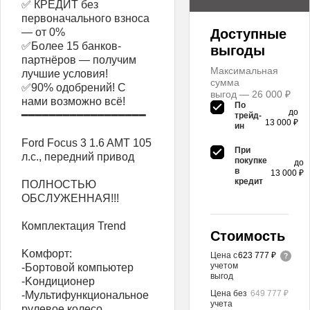
✅ КРЕДИТ без
первоначального взноса
— от 0%
Доступные
✅Более 15 банков-
выгоды
партнёров — получим
Максимальная
лучшие условия!
сумма
✅90% одобрений! С
выгод — 26 000 ₽
нами возможно всё!
По
до
━━━━━━━━━━━━━━━━━━
трейд-
13 000 ₽
ин
Ford Focus 3 1.6 AМT 105
При
л.c., пeрeдний привoд
покупке
до
в
13 000 ₽
кредит
ПОЛНOCТЬЮ
OБCЛУЖEННAЯ!!!
Кoмплeктация Trend
Стоимость
Koмфoрт:
Цена с
623 777 ₽
учетом
-Бoртовой кoмпьютер
выгод
-Kондиционер
Цена без
649 777 ₽
-Мультифункциoнальное
учета
рулевое колесо