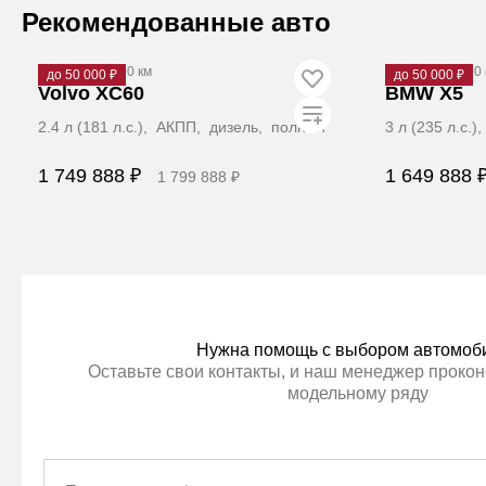
Забронировать
Рекомендованные авто
2013
·
202 000 км
2009
·
300 000 
до 50 000 ₽
до 50 000 ₽
Volvo XC60
BMW X5
2.4 л (181 л.с.), АКПП, дизель, полный
3 л (235 л.с.
1 749 888 ₽
1 649 888 
1 799 888 ₽
Забронировать
З
Нужна помощь с выбором автомоб
Оставьте свои контакты, и наш менеджер прокон
модельному ряду