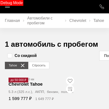
Debug Mode
Автомобили с
Главная
Chevrolet
Tahoe
пробегом
1 автомобиль с пробегом
Со скидкой
По
Tahoe
Сбросить
2008
·
363 000 км
до 50 000 ₽
Chevrolet Tahoe
5.3 л (325 л.с.), АКПП, бензин, полный
1 599 777 ₽
1 649 777 ₽