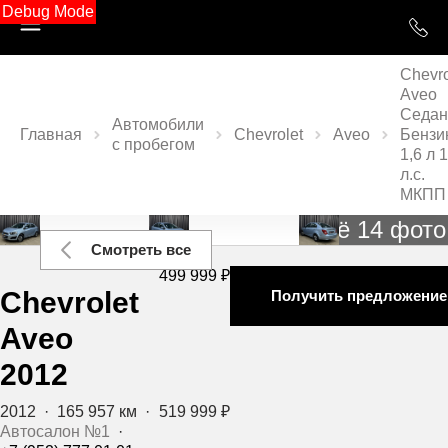
Debug Mode
Chevro
Aveo
Седан
Автомобили
Главная
Chevrolet
Aveo
Бензи
с пробегом
1,6 л 
л.с.
МКПП
Ещё 14 фото
Смотреть все
499 999 ₽
Chevrolet
Получить предложение
Aveo
2012
2012
·
165 957 км
·
519 999 ₽
Автосалон №1
·