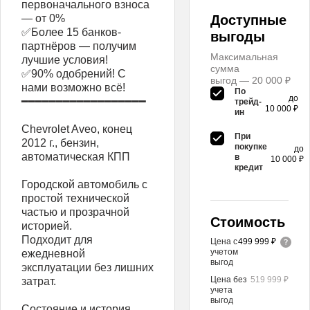
первоначального взноса
— от 0%
Доступные
✅Более 15 банков-
выгоды
партнёров — получим
Максимальная
лучшие условия!
сумма
✅90% одобрений! С
выгод — 20 000 ₽
нами возможно всё!
По
до
━━━━━━━━━━━━━━━━━━
трейд-
10 000 ₽
ин
Chevrolet Aveo, конец
При
2012 г., бензин,
покупке
до
автоматическая КПП
в
10 000 ₽
кредит
Городской автомобиль с
простой технической
частью и прозрачной
Стоимость
историей.
Подходит для
Цена с
499 999 ₽
учетом
ежедневной
выгод
эксплуатации без лишних
Цена без
519 999 ₽
затрат.
учета
выгод
Состояние и история