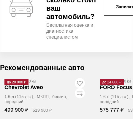
ваш
Записат
автомобиль?
Бесплатная оценка и
диагностика
специалистом
Рекомендованные авто
2012
·
152 000 км
2008
·
160 000 км
до 20 000 ₽
до 24 000 ₽
Chevrolet Aveo
FORD Focus
1.6 л (115 л.с.), МКПП, бензин,
1.6 л (115 л.с.)
передний
передний
499 900 ₽
575 777 ₽
519 900 ₽
59
Забронировать
Заб