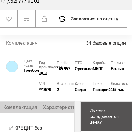
+7 (952) 777 01 01
Записаться на оценку
Комплектация
34 базовые опции
Цвет
Год
Пробег
ПТС
Коробка
Топливо
кузова
производства
165 957
Оригинал
МКПП
Бензин
Голубой
2012
VIN
Владельцы
Кузов
Привод
Двигатель
***8579
2
Седан
Передний
115 л.с.
Комплектация
Характеристики
Описание
Из чего
складывается
цена?
✅ КРЕДИТ без