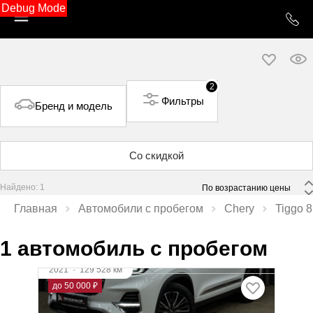
Debug Mode
2
Фильтры
Бренд и модель
Со скидкой
Найдено: 1
 По возрастанию цены 
Главная
Автомобили с пробегом
Chery
Tiggo 8
1 автомобиль с пробегом
2021
·
129 528 км
Chery Tiggo 8 Pro
до 50 000 ₽
1.6 л (186 л.с.), Робот, бензин, передний