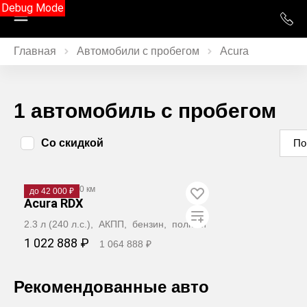
Debug Mode
Главная
Автомобили с пробегом
Acura
1 автомобиль с пробегом
Со скидкой
По
2008
·
211 000 км
до 42 000 ₽
Acura RDX
2.3 л (240 л.с.), АКПП, бензин, полный
1 022 888 ₽
1 064 888 ₽
Забронировать
Рекомендованные авто